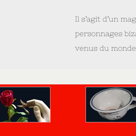
Il s’agit d’un m
personnages biza
venus du monde 