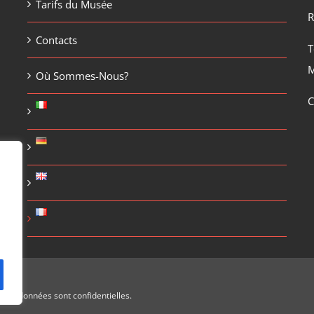
Tarifs du Musée
R
Contacts
T
M
Où Sommes-Nous?
C
s les données sont confidentielles.