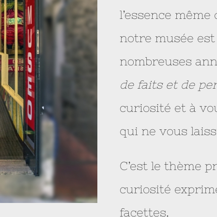
l’essence même d
notre musée est 
nombreuses anné
de faits et de p
curiosité et à v
qui ne vous laiss
C’est le thème p
curiosité exprim
facettes.