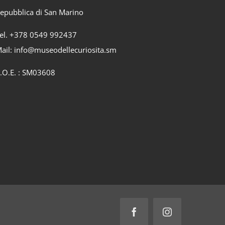
epubblica di San Marino
el. +378 0549 992437
ail:
info@museodellecuriosita.sm
.O.E. : SM03608
Facebook
Instagram