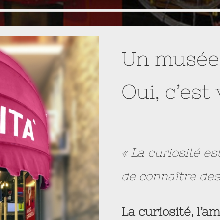
Un musée 
Oui, c’est 
« La curiosité es
de connaître des
La curiosité,
l’a