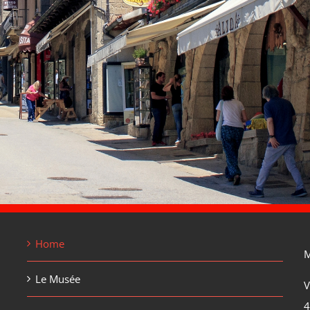
Home
M
Le Musée
V
4