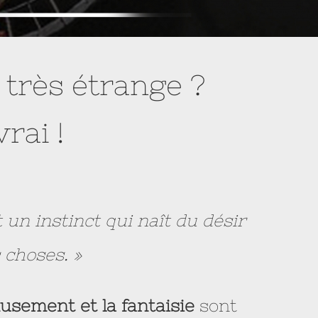
très étrange ?
vrai !
t un instinct qui naît du désir
 choses. »
musement
et
la fantaisie
sont