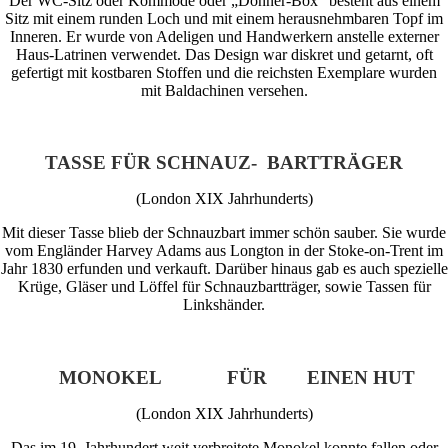
Der WC-Sitz oder Kommode oder „Donner-Box“ besteht aus einem
Sitz mit einem runden Loch und mit einem herausnehmbaren Topf im
Inneren. Er wurde von Adeligen und Handwerkern anstelle externer
Haus-Latrinen verwendet. Das Design war diskret und getarnt, oft
gefertigt mit kostbaren Stoffen und die reichsten Exemplare wurden
mit Baldachinen versehen.
TASSE FÜR SCHNAUZ-
BARTTRÄGER
(London XIX Jahrhunderts)
Mit dieser Tasse blieb der Schnauzbart immer schön sauber. Sie wurde
vom Engländer Harvey Adams aus Longton in der Stoke-on-Trent im
Jahr 1830 erfunden und verkauft. Darüber hinaus gab es auch spezielle
Krüge, Gläser und Löffel für Schnauzbartträger, sowie Tassen für
Linkshänder.
MONOKEL
FÜR EINEN HUT
(London XIX Jahrhunderts)
Das im 19. Jahrhundert weit verbreitete Monokel konnte fallen oder